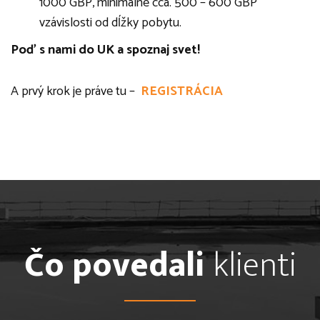
1000 GBP, minimálne cca. 500 – 600 GBP
vzávislosti od dĺžky pobytu.
Poď s nami do UK a spoznaj svet!
A prvý krok je práve tu –
REGISTRÁCIA
Čo povedali
klienti