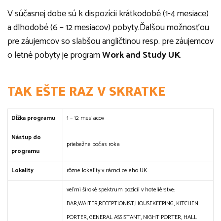
V súčasnej dobe sú k dispozícii krátkodobé (1-4 mesiace)
a dlhodobé (6 – 12 mesiacov) pobyty.Ďalšou možnosťou
pre záujemcov so slabšou angličtinou resp. pre záujemcov
o letné pobyty je program
Work and Study UK
.
TAK EŠTE RAZ V SKRATKE
Dĺžka programu
1 – 12 mesiacov
Nástup do
priebežne počas roka
programu
Lokality
rôzne lokality v rámci celého UK
veľmi široké spektrum pozícií v hoteliérstve:
BAR,WAITER,RECEPTIONIST,HOUSEKEEPING, KITCHEN
PORTER, GENERAL ASSISTANT, NIGHT PORTER, HALL