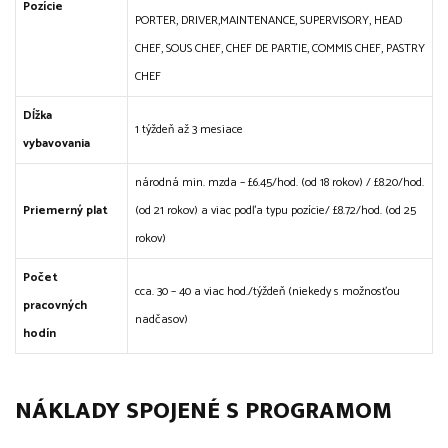
Pozície
PORTER, DRIVER,MAINTENANCE, SUPERVISORY, HEAD
CHEF, SOUS CHEF, CHEF DE PARTIE, COMMIS CHEF, PASTRY
CHEF
Dĺžka
1 týždeň až 3 mesiace
vybavovania
národná min. mzda – £6.45/hod. (od 18 rokov) / £8.20/hod.
Priemerný plat
(od 21 rokov) a viac podľa typu pozície/ £8.72/hod. (od 25
rokov)
Počet
cca. 30 – 40 a viac hod./týždeň (niekedy s možnosťou
pracovných
nadčasov)
hodín
NÁKLADY SPOJENÉ S PROGRAMOM