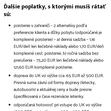
Ďalšie poplatky, s ktorými musíš rátať
sú:
poistenie v zahraničí – 2 alternatívy podľa
preferencie klienta a dĺžky pobytu (odporúčané je
komplexné poistenie) – a) denná sadzba – 1,16
EUR/deň len liečebné náklady alebo 1,70 EUR/deň
komplexné cest. poistenie; b) ročná sadzba bez
prerušenia – 75,20 EUR len liečebné náklady alebo
121,60 EUR komplexné poistenie.
doprava do UK vo výške cca. 65 EUR až 500 EUR.
Presná suma závisí od formy dopravy (letecky,
autobusom) a aktuálnej ceny a bude presne
špecifikovaná v čase rezervácie letenky.
odporúčaná hotovosť pri vstupe do UK vo výške