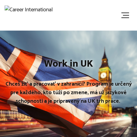
Work in UK
Chceš žiť a pracovať v zahraničí? Program je určený
pre každého, kto túži po zmene, má už jazykové
schopnosti a je pripravený na UK trh práce.