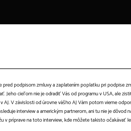
 pred podpisom zmluvy a zaplatením poplatku pri podpise zml
ť. Jeho cieľom nie je odradiť Vás od programu v USA, ale zisti
v AJ. V závislosti od úrovne vášho AJ Vám potom vieme odpor
leduje interview a americkým partnerom, ani tu nie je dôvod n
 v príprave na toto interview, kde môžete takisto očakávať l