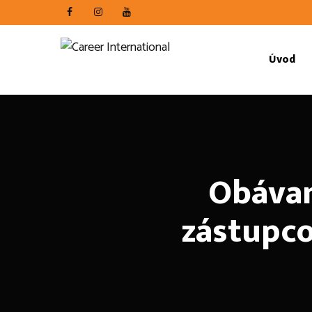
Úvod
Obávam
zástupco