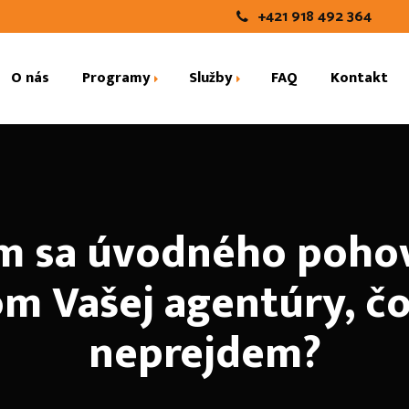
+421 918 492 364
O nás
Programy
Služby
FAQ
Kontakt
Internship USA
DANE
Work and Study
Rezervácie Leteniek
 sa úvodného poho
Work in UK
Poistenie
m Vašej agentúry, č
neprejdem?