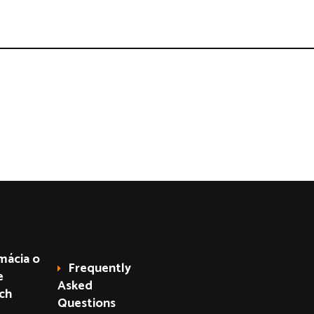
mácia o
Frequently
e
Asked
ch
Questions